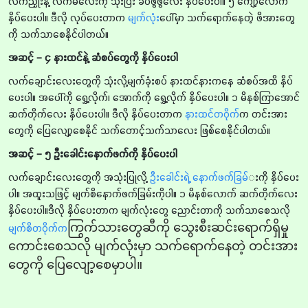
လက်ညှိုးနဲ့ လက်မလေးကို သုံးပြီး ခပ်ဖွဖွလေး နှိပ်ပေးပါ။ ၅ ကျော့လောက်
နှိပ်ပေးပါ။ ဒီလို လုပ်ပေးတာက
မျက်လုံး
ပေါ်မှာ သက်ရောက်နေတဲ့ ဖိအားတွေ
ကို သက်သာစေနိုင်ပါတယ်။
အဆင့် – ၄ နားထင်နဲ့ ဆံစပ်တွေကို နှိပ်ပေးပါ
လက်ချောင်းလေးတွေကို သုံးလို့မျက်ခုံးစပ် နားထင်နားကနေ ဆံစပ်အထိ နှိပ်
ပေးပါ။ အပေါ်ကို ရွှေ့လိုက်၊ အောက်ကို ရွှေ့လိုက် နှိပ်ပေးပါ။ ၁ မိနစ်ကြာအောင်
ဆက်တိုက်လေး နှိပ်ပေးပါ။ ဒီလို နှိပ်ပေးတာက
နားထင်တဝိုက်
က တင်းအား
တွေကို ပြေလျော့စေနိုင် သက်တောင့်သက်သာလေး ဖြစ်စေနိုင်ပါတယ်။
အဆင့် – ၅ ဦးခေါင်းနောက်ဖက်ကို နှိပ်ပေးပါ
လက်ချောင်းလေးတွေကို အသုံးပြုလို့
ဦးခေါင်းရဲ့ နောက်ဖက်ခြမ်
းကို နှိပ်ပေး
ပါ။ အထူးသဖြင့် မျက်စိနောက်ဖက်ခြမ်းကိုပါ။ ၁ မိနစ်လောက် ဆက်တိုက်လေး
နှိပ်ပေးပါ။ဒီလို နှိပ်ပေးတာက မျက်လုံးတွေ ညောင်းတာကို သက်သာစေသလို
ကြွက်သားတွေဆီကို သွေးစီးဆင်းရောက်ရှိမှု
မျက်စိတဝိုက်က
ကောင်းစေသလို မျက်လုံးမှာ သက်ရောက်နေတဲ့ တင်းအား
တွေကို ပြေလျော့စေမှာပါ။