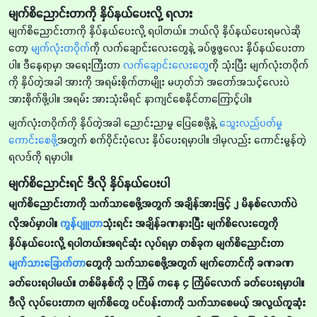
မျက်စိညောင်းတာကို နှိပ်နယ်ပေးလို့ ရလား
မျက်စိညောင်းတာကို နှိပ်နယ်ပေးလို့ ရပါတယ်။ ဘယ်လို နှိပ်နယ်ပေးရမလဲဆို
တော့
မျက်လုံးတဝိုက်
ကို လက်ချောင်းလေးတွေနဲ့ ခပ်ဖွဖွလေး နှိပ်နယ်ပေးတာ
ပါ။ ဒီနေရာမှာ အရေးကြီးတာ
လက်ချောင်းလေးတွေ
ကို သုံးပြီး မျက်လုံးတဝိုက်
ကို နှိပ်တဲ့အခါ အားကို အရမ်းစိုက်တာမျိုး မဟုတ်ဘဲ အတော်အသင့်လေးပဲ
အားစိုက်ဖို့ပါ။ အရမ်း အားသုံးမိရင် နာကျင်စေနိုင်တာကြောင့်ပါ။
မျက်လုံးတဝိုက်ကို နှိပ်တဲ့အခါ ညောင်းညာမှု ပြေစေဖို့နဲ့
သွေးလည်ပတ်မှု
ကောင်းစေဖို့
အတွက် စက်ဝိုင်းပုံလေး နှိပ်ပေးရမှာပါ။ ဒါမှလည်း ကောင်းမွန်တဲ့
ရလဒ်ကို ရမှာပါ။
မျက်စိညောင်းရင် ဒီလို နှိပ်နယ်ပေးပါ
မျက်စိညောင်းတာကို သက်သာစေဖို့အတွက် အချိန်အားဖြင့် ၂ မိနစ်လောက်ပဲ
လိုအပ်မှာပါ။
ကွန်ပျူတာ
သုံးရင်း အချိန်ခဏနားပြီး မျက်စိလေးတွေကို
နှိပ်နယ်ပေးလို့ ရပါတယ်။အရင်ဆုံး လုပ်ရမှာ တစ်ခုက မျက်စိညောင်းတာ
မျက်သားခြောက်တာ
တွေကို သက်သာစေဖို့အတွက် မျက်တောင်ကို ခဏခဏ
ခတ်ပေးရပါမယ်။ တစ်မိနစ်ကို ၃ ကြိမ် ကနေ ၄ ကြိမ်လောက် ခတ်ပေးရမှာပါ။
ဒီလို လုပ်ပေးတာက မျက်စိတွေ ပင်ပန်းတာကို သက်သာစေမယ့် အလွယ်ကူဆုံး