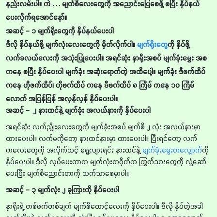
နည်းလမ်းပါ။ ကဲ … မျက်စိလေးတွေကို အညောင်းပြေစေဖို့ စပြီး နှိပ်နယ်
ပေးလိုက်ရအောင်နော်။
အဆင့် – ၁ မျက်ရိုးတွေကို နှိပ်နယ်ပေးပါ
ဒီလို နှိပ်နယ်ဖို့ မျက်လုံးလေးတွေကို မှိတ်လိုက်ပါ။
မျက်ရိုးတွေ
ကို နှိပ်ဖို့
လက်ခလယ်လေးကို အသုံးပြုပေးပါ။ အရင်ဆုံး နှာရိုးအစပ် မျက်ခုံးမွှေး အစ
ကနေ စပြီး နှိပ်ပေးပါ မျက်ခုံး အဆုံးရောက်တဲ့ အထိပေါ့။ မျက်ခုံး ဒီဖက်ထိပ်
ကနေ ဟိုဖက်ထိပ်၊ ဟိုဖက်ထိပ် ကနေ ဒီဖက်ထိပ် ၈ ကြိမ် ကနေ ၁၀ ကြိမ်
လောက် အပြန်ပြန် အလှန်လှန် နှိပ်ပေးပါ။
အဆင့် – ၂ နားထင်နဲ့ မျက်ခုံး အလယ်နားကို နှိပ်ပေးပါ
အရင်ဆုံး လက်ညှိုးလေးတွေကို မျက်ခုံးအစပ် မျက်စိ ၂ လုံး အလယ်နားမှာ
ထားပေးပါ။ လက်မကိုတော့ နားထင်နားမှာ ထားပေးပါ။ ပြီးရင်တော့ လက်
ကလေးတွေကို အလိုက်သင့် ရွေ့လျားရင်း နားထင်နဲ့
မျက်ခုံးမွေးတလျှောက်
ကို
နှိပ်ပေးပါ။ ဒီလို လုပ်ပေးတာက မျက်လုံးတဝိုက်က ကြွက်သားတွေကို လှုံ့ဆော်
ပေးပြီး မျက်စိညောင်းတာကို သက်သာစေမှာပါ။
အဆင့် – ၃ မျက်လုံး ၂ ခုကြားကို နှိပ်ပေးပါ
နှာရိုးရဲ့ တစ်ဖက်တစ်ချက် မျက်စိထောင့်လေးကို နှိပ်ပေးပါ။ ဒီလို နှိပ်တဲ့အခါ