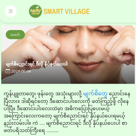
သတင်း
မျက်စိညောင်းရင် ဒီလို နှိပ်နယ်ပေးပါ
2024-06-04
မျက်စိတွေ
ကွန်ပျူတာတွေ၊ ဖုန်းတွေ အသုံးများလို့
ညောင်းနေ
ပြီလား။ ဒါဆိုရင်တော့ ဒီဆောင်းပါးလေးကို ဖတ်ကြည့်ဖို့ လိုနေ
ပါပြီ။ ဒီဆောင်းပါးလေးထဲမှာ အဓိကပြောပြပေးမယ့်
အကြောင်းလေးကတော့ မျက်စိညောင်းရင် နှိပ်နယ်ပေးရမယ့်
နည်းလမ်းပါ။ ကဲ …. မျက်စိညောင်းရင် ဒီလို နှိပ်နယ်ပေးပါ စာ
ဖတ်ပရိသတ်ကြီးရေ ………