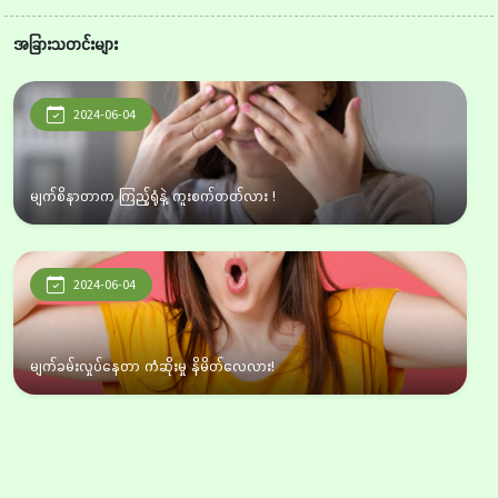
အခြားသတင်းများ
2024-06-04
မျက်စိနာတာက ကြည့်ရုံနဲ့ ကူးစက်တတ်လား !
2024-06-04
မျက်ခမ်းလှုပ်နေတာ ကံဆိုးမှု နိမိတ်လေလား!