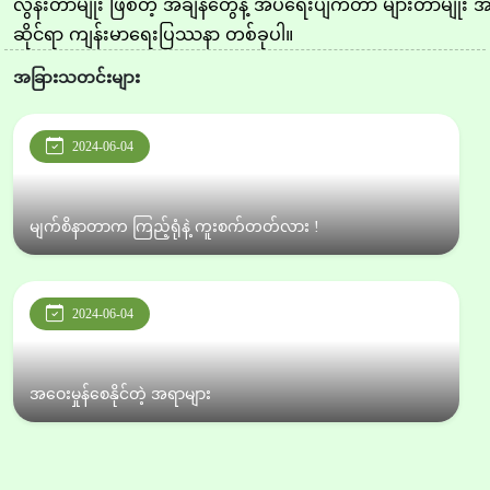
လွန်းတာမျိုး ဖြစ်တဲ့ အချိန်တွေနဲ့ အိပ်ရေးပျက်တာ များတာမျိုး အချိ
ဆိုင်ရာ ကျန်းမာရေးပြဿနာ တစ်ခုပါ။
အခြားသတင်းများ
2024-06-04
မျက်စိနာတာက ကြည့်ရုံနဲ့ ကူးစက်တတ်လား !
2024-06-04
အဝေးမှုန်စေနိုင်တဲ့ အရာများ