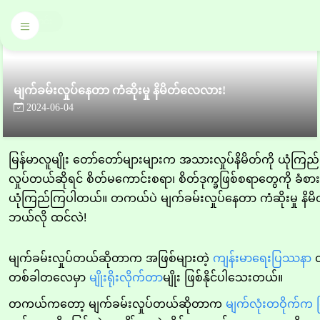
သတင်း
မျက်ခမ်းလှုပ်နေတာ ကံဆိုးမှု နိမိတ်လေလား!
2024-06-04
မြန်မာလူမျိုး တော်တော်များများက အသားလှုပ်နိမိတ်ကို ယုံကြည်
လှုပ်တယ်ဆိုရင် စိတ်မကောင်းစရာ၊ စိတ်ဒုက္ခဖြစ်စရာတွေကို ခံစားက
ယုံကြည်ကြပါတယ်။ တကယ်ပဲ မျက်ခမ်းလှုပ်နေတာ ကံဆိုးမှု နိမ
ဘယ်လို ထင်လဲ!
မျက်ခမ်းလှုပ်တယ်ဆိုတာက အဖြစ်များတဲ့
ကျန်းမာရေးပြဿနာ
တ
တစ်ခါတလေမှာ
မျိုးရိုးလိုက်တာ
မျိုး ဖြစ်နိုင်ပါသေးတယ်။
တကယ်ကတော့ မျက်ခမ်းလှုပ်တယ်ဆိုတာက
မျက်လုံးတဝိုက်က 