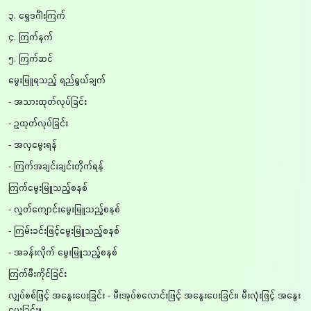
၃. ရွှေဒင်္ဂါးကြက်
၄. ကြက်နက်
၅. ကြက်ဆင်
မွေးမြူရသည့် ရည်ရွယ်ချက်
- အသားထုတ်လုပ်ခြင်း
- ဥထုတ်လုပ်ခြင်း
- အလှမွေးရန်
- ကြက်အချင်းချင်းတိုက်ရန်
ကြက်မွေးမြူသည့်စနစ်
- လွှတ်ကျောင်းမွေးမြူသည့်စနစ်
- ကြမ်းခင်းဖြင့်မွေးမြူသည့်စနစ်
- အခန်းလိုက် မွေးမြူသည့်စနစ်
ကြက်မီးကိုင်ခြင်း
လျှပ်စစ်ဖြင့် အနွေးပေးခြင်း - မီးအုပ်စလောင်းဖြင့် အနွေးပေးခြင်း၊ မီးလုံးဖြင့် အနွေး
ပေးခြင်း။