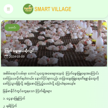
သတင်း
ကြက် မွေးမယ်ဆိုလျှင်....
2024-03-09
အစိမ်းရောင်လမ်းမှာ တောင်သူတွေအမေးများနေတဲ့ ကြက်မွေးမြူရေးအကြောင်း
ဖော်ပြပေးလိုက်ရပါတယ်။ နောက်ပိုင်းမှာလည်း တခြားမွေးမြူရေးတိရစ္ဆာန်တွေကို
ဖော်ပြသွားဖို့ရှိလို့ အမြဲစောင့်ကြည့်ပေးပါလို့ ပြောပါရစေနော်။
မြန်မာနိုင်ငံတွင်တွေ့ရသော ကြက်မျိုးများ
၁. ငွေနားဖြူကြက်
၂. ရစ်ကြက်