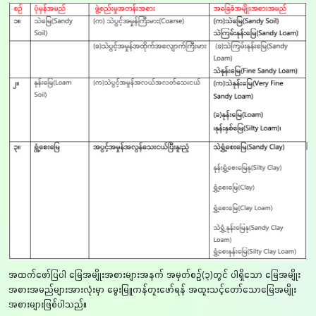
အထက်ဖော်ပြပါ မြေအမျိုးအစားများအနက် အမှတ်စဉ်(၃)တွင် ပါရှိသော မြေအမျိုး
အစားအမည်များအားလုံးမှာ မွေးမြူကန်တူးဖော်ရန် အထူးသင့်တော်သောမြေအမျိုး
အစားများဖြစ်ပါသည်။