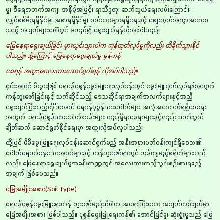
မှု၊ ဒီရေအတက်အကျ၊ အနိမ့်အမြင့်၊ ရာသီဥတု၊ ဆက်သွယ်ရေးလမ်းကြောင်း၊
လျှပ်စစ်မီးရရှိနိုင်မှု၊ အစာရရှိနိုင်မှု၊ လုပ်သားများရရှိရေးနှင့် စျေးကွက်အကွာအဝေးစ
သည့် အချက်များပေါ်တွင် မူတည်၍ ရွေးချယ်ရန်လိုအပ်ပါသည်။
မြေနေရာရွေးချယ်ခြင်း မှားယွင်းသွားပါက ကုန်ထုတ်လုပ်မှုကိုလည်း ထိခိုက်သွားနိုင်
ပါသည်။ ထို့ကြောင့် မြေနေရာရွေးချယ်မှု မှန်ကန်
စေရန် အထူးအလေးထားဆောင်ရွက်ရန် လိုအပ်ပါသည်။
၄င်းအပြင် စီးပွားဖြစ် ရေငန်ပုစွန်မွေးမြူရေးလုပ်ငန်းတွင် မွေးမြူထုတ်လုပ်ရန်အတွက်
ကန်တူးဖော်ခြင်းနှင့် သက်ဆိုင်သည့် ဒေသဆိုင်ရာအချက်အလက်များနှင့်အညီ
ရွေးချယ်ပြီးသည့်တိုင်အောင် ရေငန်ပုစွန်သားပေါက်များ အလုံအလောက်ရရှိစေရေး
အတွက် ရေငန်ပုစွန်သားပေါက်စခန်းများ တည်ရှိရာနေရာများနှင့်လည်း ဆက်သွယ်
ချိတ်ဆက် ဆောင်ရွက်နိုင်ရေးမှာ အထူးလိုအပ်လှပါသည်။
ထို့ပြင် မိမိမွေးမြူရေးလုပ်ငန်းဆောင်ရွက်မည့် အနီးအနားပတ်ဝန်းကျင်ရှိဒေသ၏
ပေါက်ရောက်နေသောအပင်များနှင့် ကန်တူးဖော်ရာတွင် ကုန်ကျမည့်စရိတ်များသည်
လည်း မြေနေရာရွေးချယ်မှုအခန်းကဏ္ဍတွင် အလေးထားထည့်သွင်းစဉ်းစားရမည့်
အချက် ဖြစ်ပေသည်။
မြေအမျိုးအစား(Soil Type)
ရေငန်ပုစွန်မွေးမြူရေးကန် တူးဖော်မည်ဆိုပါက အရေးကြီးသော အချက်တစ်ချက်မှာ
မြေအမျိုးအစား ဖြစ်ပါသည်။ ပုစွန်မွေးမြူရေးကန်၏ အောင်မြင်မှု၊ ဆုံးရှုံးမှုသည် မြေ