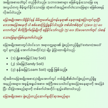
အမျိုးအစားပေါ်တွင် တည်မှီပါသည်။ သဘာဝအစာများ မဖြစ်ထွန်းသောမြေ၊ ရေ
အလွယ်တကူ စိမ့်ထွက်နိုင်သောမြေ၊ ထုံးဓာတ်အချဉ်ဓာတ်ပါသောမြေများ မဖြစ်စေရန်
လိုအပ်ပါသည်။
မြေအမျိုးအစားသိရှိနိုင်ရန် မိမိတူးဖော်မည့်ကန်နေရာ၏ နေရာအနှံ့အပြားတွင်တူးပြီး
ဒေသအခြေအနေကို ပါ စစ်ဆေးကြည့်ရှုနိုင်ပါသည်။ တစ်ခါတစ်ရံတွင် (၃)ပေ၊ (၄) ပေ
လောက်တွင် စိတ်ကြိုက်မြေမျိုးကို ရရှိနိုင်သော်လည်း (၅) ပေ၊ (၆)ပေလောက်တွင် သဲဆန်
သောမြေများဖြစ်နေတတ်ပါသည်။
မြေအမျိုးအစားတွင်ပါဝင်သော အရာဝတ္ထုများ၏ ဖွဲ့စည်းတည်ရှိမှု(Texture)အပေါ်
တွင် မူတည်၍ အောက်ပါအတိုင်း(၃) မျိုး ခွဲခြားထားရှိပါသည်-
(၁) ရွှံ့စေးမြေ(Clay Soil)
(၂) သဲမြေ(Sandy Soil)
(၃) နုန်းမြေ(Loam Soil) ဟူ၍ ဖြစ်သည်။
ထိုအဓိကမြေအမျိုးအစား(၃)မျိုးအောက်တွင် တစ်မျိုးစီ၏ပါဝင်ဖွဲ့စည်းတည်ရှိမှု
အနည်းအများ၊ အမှုန့်အရွယ်အစား၊ အကြီးအသေးပါဝင်မှုအခြေအနေများကို အခြေခံ
ပြီး သီးခြားအမည်များကို တစ်ဖက်ပါအတိုင်း မှည့်ခေါ်ထားပါသည်-
မြေအမျိုးအစား ဖွဲ့စည်းတည်ဆောက်မှုဆိုင်ရာအမည်များ