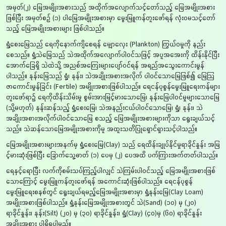
အမှတ်(၂) မြေအမျိုးအစားသည် အထိုက်အလျောက်သင့်တော်သည့် မြေအမျိုးအစား
ဖြစ်ပြီး အမှတ်စဉ် (၁) ပါမြေအမျိုးအစားမှာ မွေးမြူကန်တူးဖော်ရန် လုံးဝမသင့်တော်
သည့် မြေအမျိုးအစားများ ဖြစ်ပါသည်။
ရွှံ့စေးမြေသည် ရေကိုနောက်ကျိစေရန် မျှောလှေး (Plankton) ကြွယ်ဝမှုကို နည်း
စေသည်။ ရွှံ့သဲမြေသည် သဲအထိုက်အလျောက်ပါဝင်သဖြင့် အပူအအေးကို ထိန်းနိုင်ပြီး
အောက်ခြေရှိ သဲထဲသို့ အညစ်အကြေးများပျော်ဝင်ရန် အရည်အသွေးကောင်းမွန်
ပါသည်။ နုန်းမြေသည် ရွံ့၊ နုန်း၊ သဲအချိုးအစားအလိုက် ပါဝင်သောမြေဖြစ်၍ မြေသြ
ဇာကောင်းမွန်ခြင်း (Fertile) အမျိုးအစားဖြစ်ပါသည်။ ရေငန်ပုစွန်မွေးမြူရေးကန်များ
တူးဖော်ရာ၌ ရေကိုထိန်းသိမ်းမှု စွမ်းအားမြင့်မားသောမြေ၊ နုန်းမြေပါဝင်မှုများသောမြေ
(သို့မဟုတ်) နုန်းဆန်သည့် ရွှံ့စေးမြေ၊ သဲအနည်းငယ်ပါဝင်သောမြေ၊ ရွှံ့၊ နုန်း၊ သဲ
အချိုးအစားအလိုက်ပါဝင်သောမြေ စသည့် မြေအမျိုးအစားများကိုသာ ရွေးချယ်သင့်
သည်။ သဲဆန်သောမြေအမျိုးအစားကိုမူ အထူးသတိပြုရှောင်ရှားသင့်ပါသည်။
မြေအမျိုးအစားများအနက်မှ ရွှံ့စေးမြေ(Clay) သည် ရေထိန်းချုပ်နိုင်မှုရာခိုင်နှုန်း အမြ
င့်မားဆုံးဖြစ်ပြီး ခြောက်သွေ့ဓာတ် (၁) ပေမှ (၂) ပေအထိ ပက်ကြားအက်တတ်ပါသည်။
ရေနှင့်ရောပြီး လက်ကိုစမ်းသပ်ကြည့်ပါလျှင် သဲကြမ်းပါဝင်သည့် မြေအမျိုးအစားဖြစ်
သောကြောင့် မွေးမြူကန်တူးဖော်ရန် အကောင်းဆုံးဖြစ်ပါသည်။ ရေငန်ပုစွန်
မွေးမြူရေးစနစ်တွင် ရွေးချယ်ရမည့်မြေအမျိုးအစားမှာ ရွှံ့နုန်းမြေ(Clay Loam)
အမျိုးအစားဖြစ်ပါသည်။ ရွှံ့နုန်းမြေအမျိုးအစားတွင် သဲ(Sand) (၁၀) မှ (၂၀)
ရာခိုင်နှုန်း၊ နုန်း(Silt) (၂၀) မှ (၃၀) ရာခိုင်နှုန်း၊ ရွှံ့(Clay) (၄၀)မှ (၆၀) ရာခိုင်နှုန်း
အချိုးအစား ပါရှိရပါမည်။