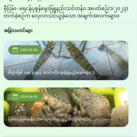
မှီငြမ်း- ရေငန်ပုစွန်မွေးမြူနည်းသင်တန်း၊ အပတ်စဉ်(၁/၂၀၂၃)
တက်ခဲ့စဉ်က လေ့လာသင်ယူခဲ့သော အချက်အလက်များ။
အခြားသတင်းများ
2024-06-04
စီးပွားဖြစ် ရေငန်ပုစွန် အသားတိုးမွေးမြူနည်းစနစ်များ(၂)
2024-06-03
ဖြစ်လေ့ဖြစ်ထရှိသောဖားရောဂါများနှင့် ကာကွယ်ကုသပုံ