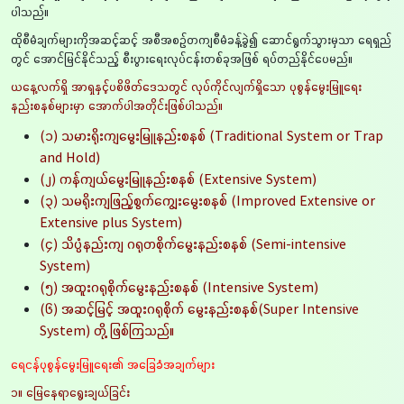
ပါသည်။
ထိုစီမံချက်များကိုအဆင့်ဆင့် အစီအစဉ်တကျစီမံခန့်ခွဲ၍ ဆောင်ရွက်သွားမှသာ ရေရှည်
တွင် အောင်မြင်နိုင်သည့် စီးပွားရေးလုပ်ငန်းတစ်ခုအဖြစ် ရပ်တည်နိုင်ပေမည်။
ယနေ့လက်ရှိ အာရှနှင့်ပစိဖိတ်ဒေသတွင် လုပ်ကိုင်လျက်ရှိသော ပုစွန်မွေးမြူရေး
နည်းစနစ်များမှာ အောက်ပါအတိုင်းဖြစ်ပါသည်။
(၁) သမားရိုးကျမွေးမြူနည်းစနစ် (Traditional System or Trap
and Hold)
(၂) ကန်ကျယ်မွေးမြူနည်းစနစ် (Extensive System)
(၃) သမရိုးကျဖြည့်စွက်ကျွေးမွေးစနစ် (Improved Extensive or
Extensive plus System)
(၄) သိပ္ပံနည်းကျ ဂရုတစိုက်မွေးနည်းစနစ် (Semi-intensive
System)
(၅) အထူးဂရုစိုက်မွေးနည်းစနစ် (Intensive System)
(၆) အဆင့်မြင့် အထူးဂရုစိုက် မွေးနည်းစနစ်(Super Intensive
System) တို့ ဖြစ်ကြသည်။
ရေငန်ပုစွန်မွေးမြူရေး၏ အခြေခံအချက်များ
၁။ မြေနေရာရွေးချယ်ခြင်း