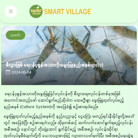
သတင်း
စီးပွားဖြစ် ရေငန်ပုစွန်အသားတိုးမွေးမြူနည်းစနစ်များ(၁)
2024-06-04
ရေငန်ပုစွန်အသားတိုးမွေးမြူခြင်းလုပ်ငန်းကို စီးပွားရေးလုပ်ငန်းတစ်ခုအဖြစ်
အကောင်အထည်ဖော် ဆောင်ရွက်မည်ဆိုပါက ပထမဦးစွာ မွေးမြူထုတ်လုပ်မည့်
နည်းစနစ် (Culture System)ကို အခြေခံ၍ စဉ်းစားရပါမည်။
မွေးမြူထုတ်လုပ်မည့်နည်းစနစ်ကို နည်းပညာနှင့် ငွေကြေး မတည်ရင်းနှီးနိုင်မှုတို့အပေါ်
တွင် အခြေခံပြီး စဉ်းစားရပါသည်။ ထိုမှတစ်ဆင့် ဆက်လက်ဆောင်ရွက်ရမည့်လုပ်ငန်း
အစီအစဉ်၊ နောင်တွင် တိုးချဲ့ဆောင် ရွက်နိုင်မည့် အစီအစဉ်၊ လုပ်ငန်းဆိုင်ရာ
ထုတ်လုပ်မှုစီမံချက်တို့ကို ယေဘုယျအားဖြင့် လျာထားသတ်မှတ်ပြီး အစီအစဉ်ရေးဆွဲရ